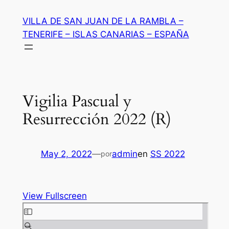
Saltar
VILLA DE SAN JUAN DE LA RAMBLA –
al
TENERIFE – ISLAS CANARIAS – ESPAÑA
contenido
Vigilia Pascual y
Resurrección 2022 (R)
May 2, 2022
—
admin
en
SS 2022
por
View Fullscreen
Saltar
al