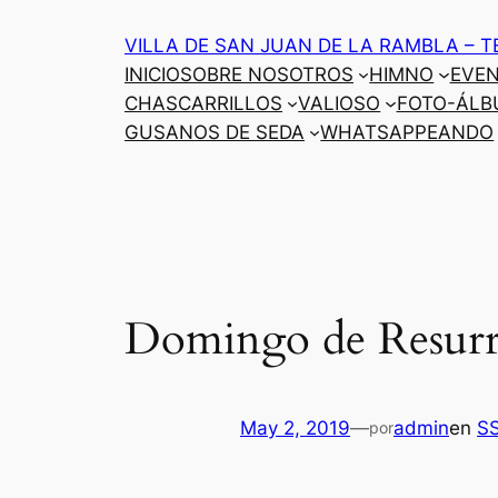
Saltar
VILLA DE SAN JUAN DE LA RAMBLA – T
al
INICIO
SOBRE NOSOTROS
HIMNO
EVE
contenido
CHASCARRILLOS
VALIOSO
FOTO-ÁLB
GUSANOS DE SEDA
WHATSAPPEANDO
Domingo de Resurr
May 2, 2019
—
admin
en
S
por