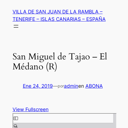
Saltar
VILLA DE SAN JUAN DE LA RAMBLA –
al
TENERIFE – ISLAS CANARIAS – ESPAÑA
contenido
San Miguel de Tajao – El
Médano (R)
Ene 24, 2019
—
admin
en
ABONA
por
View Fullscreen
Saltar
al