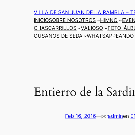
Saltar
VILLA DE SAN JUAN DE LA RAMBLA – T
al
INICIO
SOBRE NOSOTROS
HIMNO
EVE
contenido
CHASCARRILLOS
VALIOSO
FOTO-ÁLB
GUSANOS DE SEDA
WHATSAPPEANDO
Entierro de la Sard
Feb 16, 2016
—
admin
en
E
por