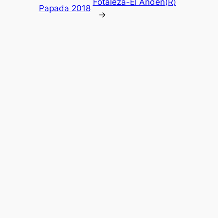
Fotaleza-El Andén(R)
Papada 2018
→