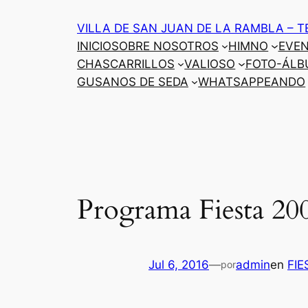
Saltar
VILLA DE SAN JUAN DE LA RAMBLA – T
al
INICIO
SOBRE NOSOTROS
HIMNO
EVE
contenido
CHASCARRILLOS
VALIOSO
FOTO-ÁLB
GUSANOS DE SEDA
WHATSAPPEANDO
Programa Fiesta 20
Jul 6, 2016
—
admin
en
FIE
por