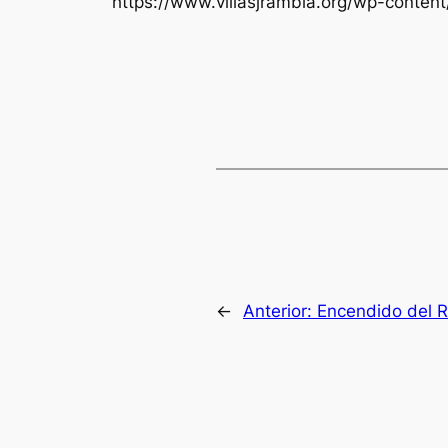
https://www.villasjrambla.org/wp-conten
←
Anterior:
Encendido del R