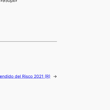
t=»950px»
endido del Risco 2021 (R)
→