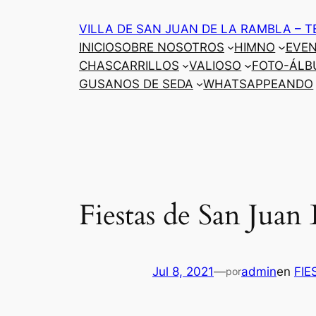
Saltar
VILLA DE SAN JUAN DE LA RAMBLA – T
al
INICIO
SOBRE NOSOTROS
HIMNO
EVE
contenido
CHASCARRILLOS
VALIOSO
FOTO-ÁLB
GUSANOS DE SEDA
WHATSAPPEANDO
Fiestas de San Juan
Jul 8, 2021
—
admin
en
FIE
por