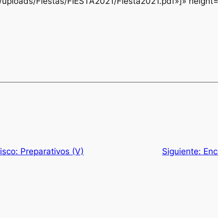
t/uploads/Fiestas/FIESTA2021/Fiesta2021.pdf»]» heigh
isco: Preparativos (V)
Siguiente:
Enc