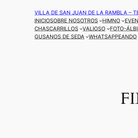
Saltar
VILLA DE SAN JUAN DE LA RAMBLA – T
al
INICIO
SOBRE NOSOTROS
HIMNO
EVE
contenido
CHASCARRILLOS
VALIOSO
FOTO-ÁLB
GUSANOS DE SEDA
WHATSAPPEANDO
F