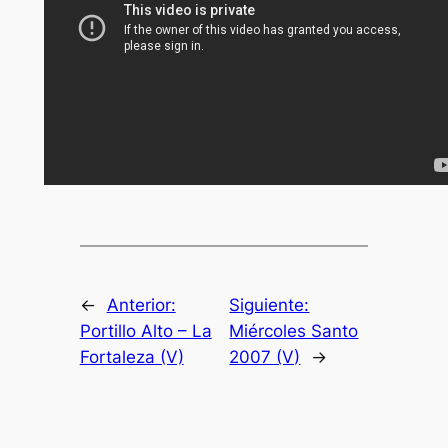
←
Anterior:
Siguiente:
Portillo Alto – La
Miércoles Santo
Fortaleza (V)
2007 (V)
→