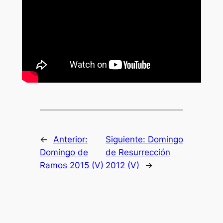
←
Anterior:
Siguiente:
Domingo
Domingo de
de Resurrección
Ramos 2015 (V)
2012 (V)
→