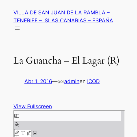
Saltar
VILLA DE SAN JUAN DE LA RAMBLA –
al
TENERIFE – ISLAS CANARIAS – ESPAÑA
contenido
La Guancha – El Lagar (R)
Abr 1, 2016
—
admin
en
ICOD
por
View Fullscreen
Saltar
al
contenido