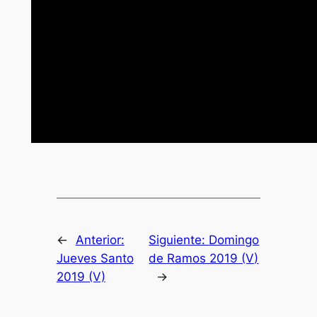
←
Anterior:
Siguiente:
Domingo
Jueves Santo
de Ramos 2019 (V)
2019 (V)
→