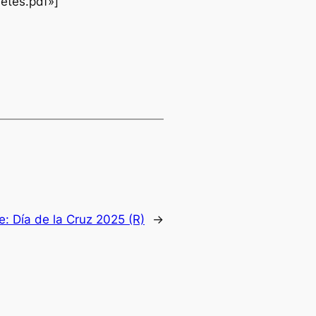
etes.pdf»]
te:
Día de la Cruz 2025 (R)
→