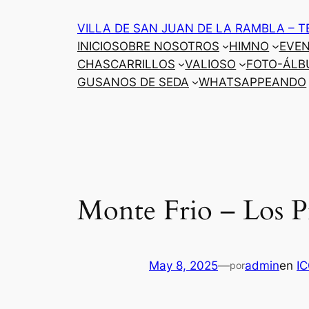
Saltar
VILLA DE SAN JUAN DE LA RAMBLA – T
al
INICIO
SOBRE NOSOTROS
HIMNO
EVE
contenido
CHASCARRILLOS
VALIOSO
FOTO-ÁLB
GUSANOS DE SEDA
WHATSAPPEANDO
Monte Frio – Los P
May 8, 2025
—
admin
en
I
por