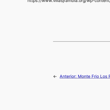
https://www.villasjrambla.org/wp-conten
←
Anterior:
Monte Frio Los 