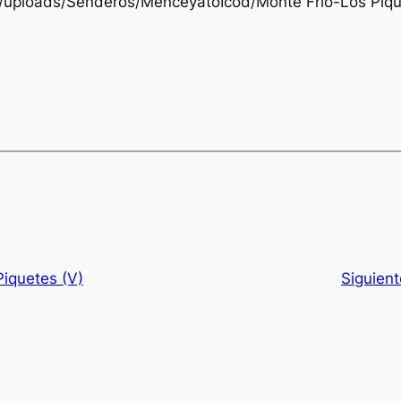
t/uploads/Senderos/MenceyatoIcod/Monte Frio-Los Piqu
Piquetes (V)
Siguien