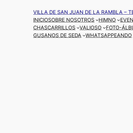
Saltar
VILLA DE SAN JUAN DE LA RAMBLA – T
al
INICIO
SOBRE NOSOTROS
HIMNO
EVE
contenido
CHASCARRILLOS
VALIOSO
FOTO-ÁLB
GUSANOS DE SEDA
WHATSAPPEANDO