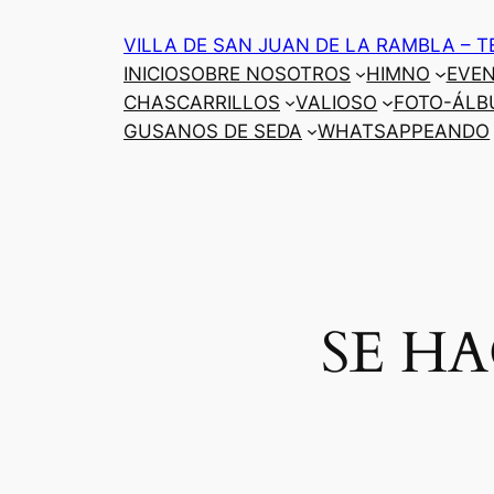
Saltar
VILLA DE SAN JUAN DE LA RAMBLA – T
al
INICIO
SOBRE NOSOTROS
HIMNO
EVE
contenido
CHASCARRILLOS
VALIOSO
FOTO-ÁLB
GUSANOS DE SEDA
WHATSAPPEANDO
SE H