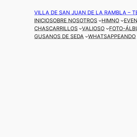
Saltar
VILLA DE SAN JUAN DE LA RAMBLA – T
al
INICIO
SOBRE NOSOTROS
HIMNO
EVE
contenido
CHASCARRILLOS
VALIOSO
FOTO-ÁLB
GUSANOS DE SEDA
WHATSAPPEANDO