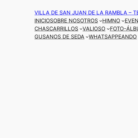
Saltar
VILLA DE SAN JUAN DE LA RAMBLA – T
al
INICIO
SOBRE NOSOTROS
HIMNO
EVE
contenido
CHASCARRILLOS
VALIOSO
FOTO-ÁLB
GUSANOS DE SEDA
WHATSAPPEANDO