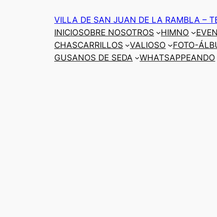
Saltar
VILLA DE SAN JUAN DE LA RAMBLA – T
al
INICIO
SOBRE NOSOTROS
HIMNO
EVE
contenido
CHASCARRILLOS
VALIOSO
FOTO-ÁLB
GUSANOS DE SEDA
WHATSAPPEANDO