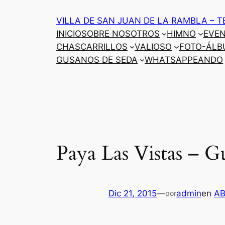
Saltar
VILLA DE SAN JUAN DE LA RAMBLA – T
al
INICIO
SOBRE NOSOTROS
HIMNO
EVE
contenido
CHASCARRILLOS
VALIOSO
FOTO-ÁLB
GUSANOS DE SEDA
WHATSAPPEANDO
Paya Las Vistas – G
Dic 21, 2015
—
admin
en
A
por