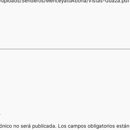
nt/uploads/Senderos/MenceyatoAbona/Vistas-Guaza.pdf
a
rónico no será publicada.
Los campos obligatorios está