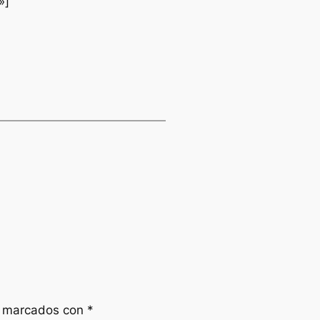
»]
n marcados con
*