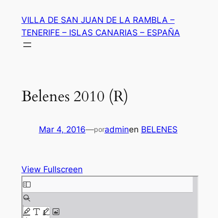
Saltar
VILLA DE SAN JUAN DE LA RAMBLA –
al
TENERIFE – ISLAS CANARIAS – ESPAÑA
contenido
Belenes 2010 (R)
Mar 4, 2016
—
admin
en
BELENES
por
View Fullscreen
Saltar
al
contenido