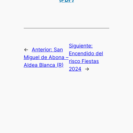
Siguiente:
←
Anterior:
San
Encendido del
Miguel de Abona –
risco Fiestas
Aldea Blanca (R)
2024
→