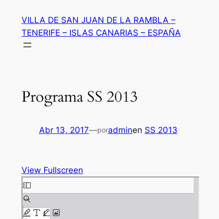
Saltar
VILLA DE SAN JUAN DE LA RAMBLA –
al
TENERIFE – ISLAS CANARIAS – ESPAÑA
contenido
Programa SS 2013
Abr 13, 2017
—
admin
en
SS 2013
por
View Fullscreen
Saltar
al
contenido