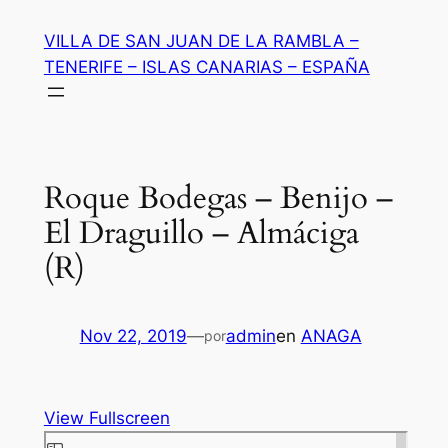
Saltar
VILLA DE SAN JUAN DE LA RAMBLA –
al
TENERIFE – ISLAS CANARIAS – ESPAÑA
contenido
Roque Bodegas – Benijo –
El Draguillo – Almáciga
(R)
Nov 22, 2019
—
admin
en
ANAGA
por
View Fullscreen
Saltar