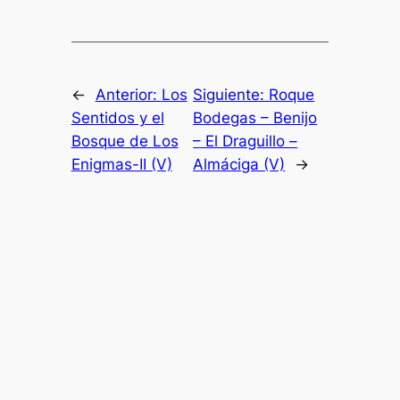
←
Anterior:
Los
Siguiente:
Roque
Sentidos y el
Bodegas – Benijo
Bosque de Los
– El Draguillo –
Enigmas-II (V)
Almáciga (V)
→