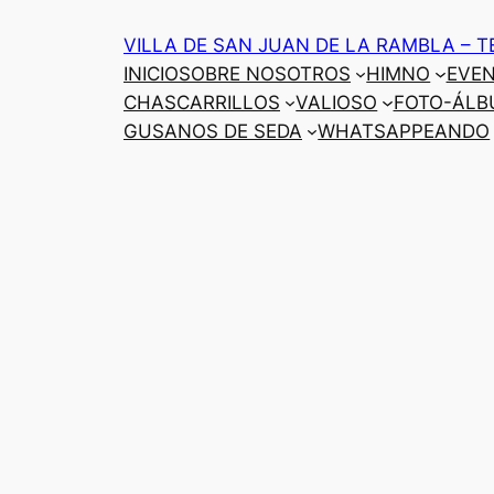
Saltar
VILLA DE SAN JUAN DE LA RAMBLA – T
al
INICIO
SOBRE NOSOTROS
HIMNO
EVE
contenido
CHASCARRILLOS
VALIOSO
FOTO-ÁLB
GUSANOS DE SEDA
WHATSAPPEANDO