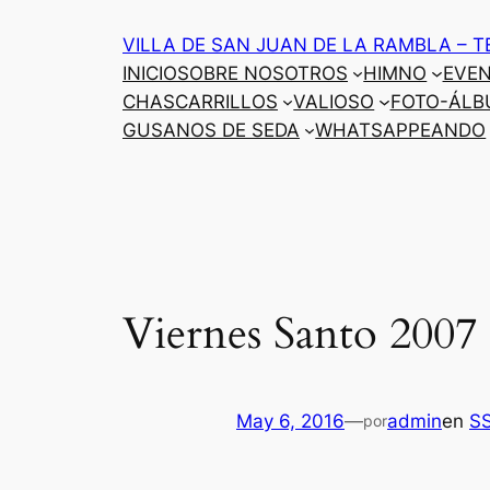
Saltar
VILLA DE SAN JUAN DE LA RAMBLA – T
al
INICIO
SOBRE NOSOTROS
HIMNO
EVE
contenido
CHASCARRILLOS
VALIOSO
FOTO-ÁLB
GUSANOS DE SEDA
WHATSAPPEANDO
Viernes Santo 2007
May 6, 2016
—
admin
en
S
por