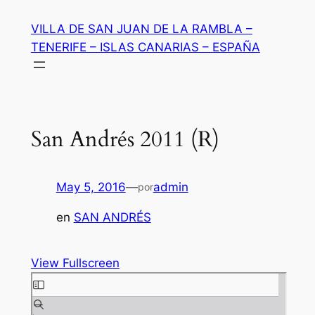
Saltar
VILLA DE SAN JUAN DE LA RAMBLA –
al
TENERIFE – ISLAS CANARIAS – ESPAÑA
contenido
San Andrés 2011 (R)
May 5, 2016
—
admin
por
en
SAN ANDRÉS
View Fullscreen
Saltar
al