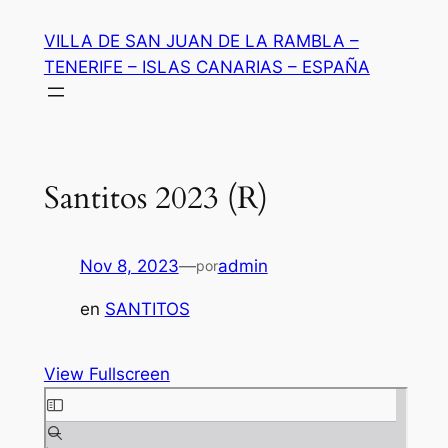
Saltar
VILLA DE SAN JUAN DE LA RAMBLA –
al
TENERIFE – ISLAS CANARIAS – ESPAÑA
contenido
Santitos 2023 (R)
Nov 8, 2023
—
admin
por
en
SANTITOS
View Fullscreen
Saltar
al