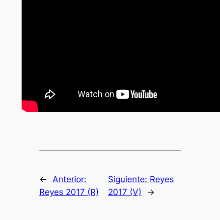
←
Anterior:
Siguiente:
Reyes
Reyes 2017 (R)
2017 (V)
→