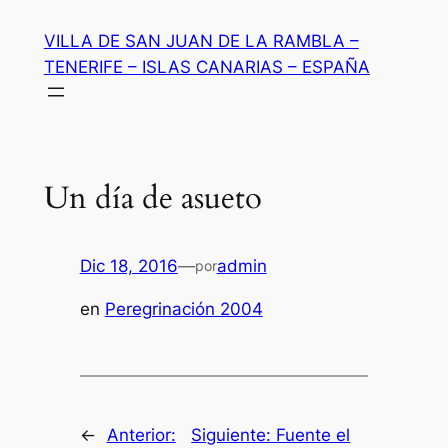
Saltar
VILLA DE SAN JUAN DE LA RAMBLA –
al
TENERIFE – ISLAS CANARIAS – ESPAÑA
contenido
Un día de asueto
Dic 18, 2016
—
admin
por
en
Peregrinación 2004
←
Anterior:
Siguiente:
Fuente el