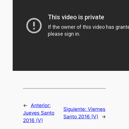
←
Anterior:
Siguiente:
Viernes
Jueves Santo
Santo 2016 (V)
→
2016 (V)