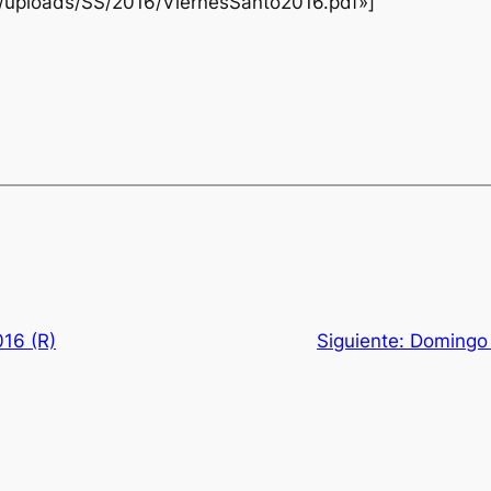
t/uploads/SS/2016/ViernesSanto2016.pdf»]
16 (R)
Siguiente:
Domingo 