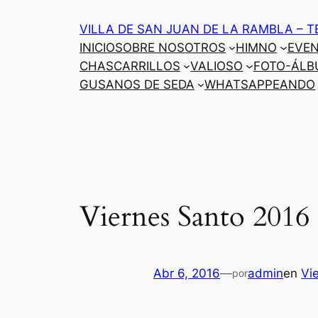
Saltar
VILLA DE SAN JUAN DE LA RAMBLA – T
al
INICIO
SOBRE NOSOTROS
HIMNO
EVE
contenido
CHASCARRILLOS
VALIOSO
FOTO-ÁLB
GUSANOS DE SEDA
WHATSAPPEANDO
Viernes Santo 2016 
Abr 6, 2016
—
admin
en
Vi
por