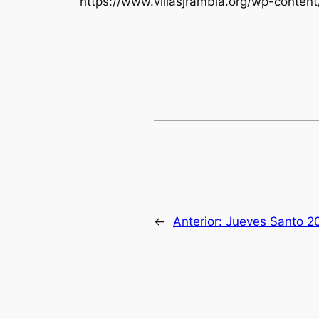
https://www.villasjrambla.org/wp-conten
←
Anterior:
Jueves Santo 20