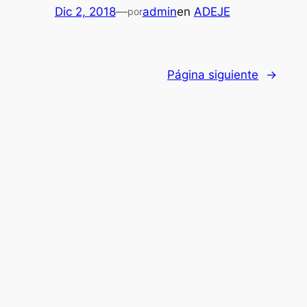
Dic 2, 2018
—
admin
en
ADEJE
por
Página siguiente
→