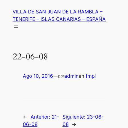
Saltar
VILLA DE SAN JUAN DE LA RAMBLA –
al
TENERIFE – ISLAS CANARIAS – ESPAÑA
contenido
22-06-08
Ago 10, 2016
—
admin
en
fmpl
por
←
Anterior:
21-
Siguiente:
23-06-
06-08
08
→