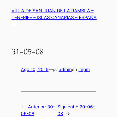
Saltar
VILLA DE SAN JUAN DE LA RAMBLA –
al
TENERIFE – ISLAS CANARIAS – ESPAÑA
contenido
31-05-08
Ago 10, 2016
—
admin
en
jmpm
por
←
Anterior:
30-
Siguiente:
20-06-
06-08
08
→