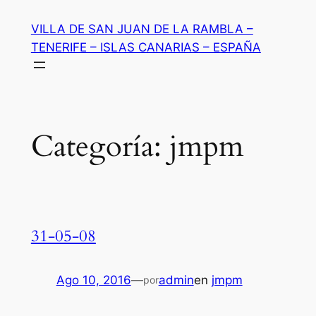
Saltar
VILLA DE SAN JUAN DE LA RAMBLA –
al
TENERIFE – ISLAS CANARIAS – ESPAÑA
contenido
Categoría:
jmpm
31-05-08
Ago 10, 2016
—
admin
en
jmpm
por