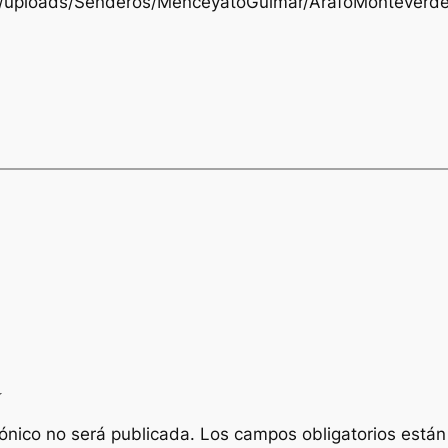
nt/uploads/Senderos/MenceyatoGuimar/ArafoMonteverde
a
rónico no será publicada.
Los campos obligatorios está