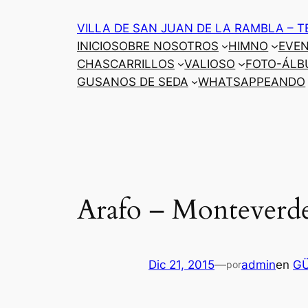
Saltar
VILLA DE SAN JUAN DE LA RAMBLA – T
al
INICIO
SOBRE NOSOTROS
HIMNO
EVE
contenido
CHASCARRILLOS
VALIOSO
FOTO-ÁLB
GUSANOS DE SEDA
WHATSAPPEANDO
Arafo – Monteverde
Dic 21, 2015
—
admin
en
G
por