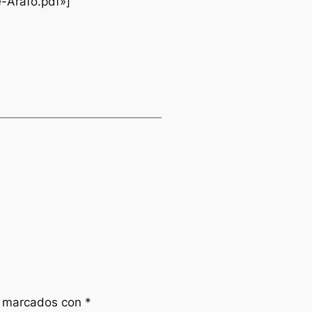
-Arafo.pdf»]
n marcados con
*