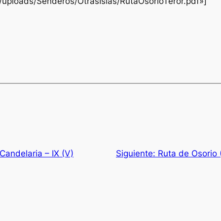
/uploads/Senderos/OtrasIslas/RutaOsorioTeror.pdf»]
Candelaria – IX (V)
Siguiente:
Ruta de Osorio 