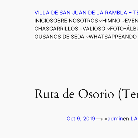
Saltar
VILLA DE SAN JUAN DE LA RAMBLA – T
al
INICIO
SOBRE NOSOTROS
HIMNO
EVE
contenido
CHASCARRILLOS
VALIOSO
FOTO-ÁLB
GUSANOS DE SEDA
WHATSAPPEANDO
Ruta de Osorio (Te
Oct 9, 2019
—
admin
en
LA
por