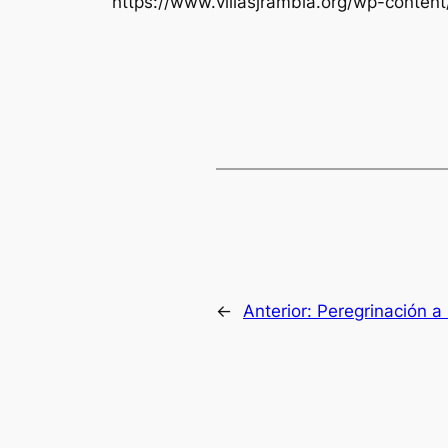
https://www.villasjrambla.org/wp-content
←
Anterior:
Peregrinación a 