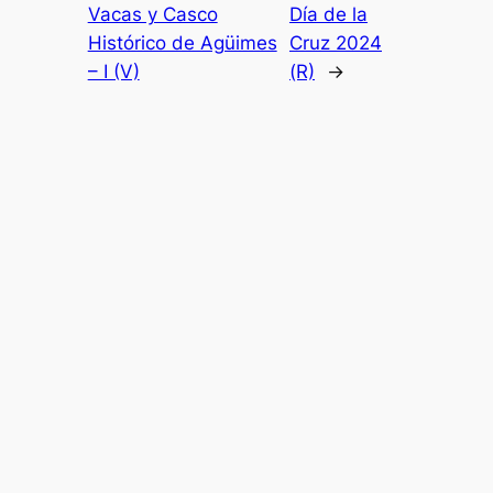
Vacas y Casco
Día de la
Histórico de Agüimes
Cruz 2024
– I (V)
(R)
→