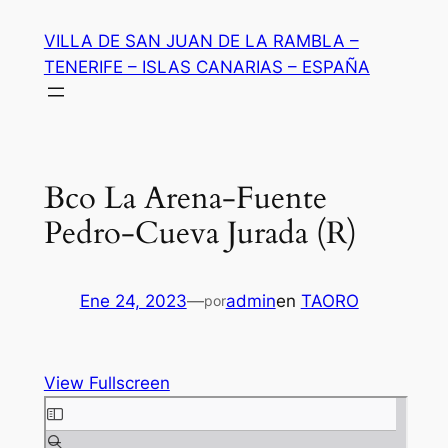
Saltar
VILLA DE SAN JUAN DE LA RAMBLA –
al
TENERIFE – ISLAS CANARIAS – ESPAÑA
contenido
Bco La Arena-Fuente
Pedro-Cueva Jurada (R)
Ene 24, 2023
—
admin
en
TAORO
por
View Fullscreen
Saltar
al