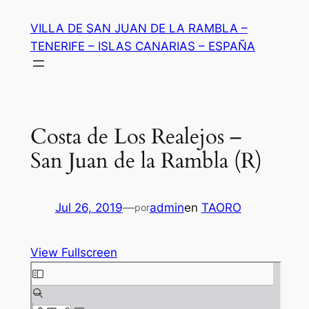
Saltar
VILLA DE SAN JUAN DE LA RAMBLA –
al
TENERIFE – ISLAS CANARIAS – ESPAÑA
contenido
Costa de Los Realejos –
San Juan de la Rambla (R)
Jul 26, 2019
—
admin
en
TAORO
por
View Fullscreen
Saltar
al
contenido