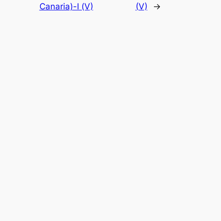
Canaria)-I (V)
(V)
→