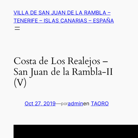
Saltar
VILLA DE SAN JUAN DE LA RAMBLA –
al
TENERIFE – ISLAS CANARIAS – ESPAÑA
contenido
Costa de Los Realejos –
San Juan de la Rambla-II
(V)
Oct 27, 2019
—
admin
en
TAORO
por