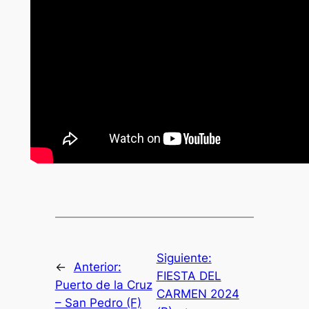
Siguiente:
←
Anterior:
FIESTA DEL
Puerto de la Cruz
CARMEN 2024
– San Pedro (F)