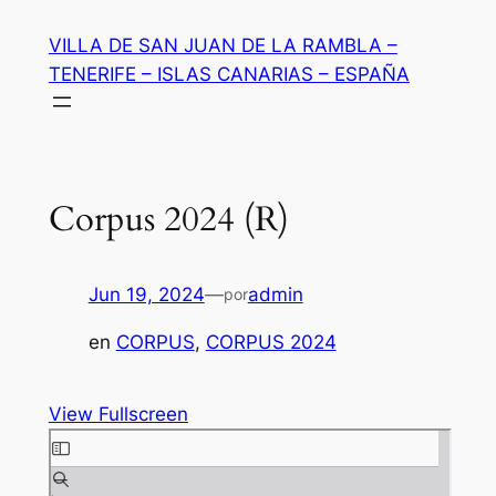
Saltar
VILLA DE SAN JUAN DE LA RAMBLA –
al
TENERIFE – ISLAS CANARIAS – ESPAÑA
contenido
Corpus 2024 (R)
Jun 19, 2024
—
admin
por
en
CORPUS
, 
CORPUS 2024
View Fullscreen
Saltar
al