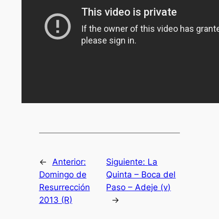
←
Anterior:
Siguiente:
La
Domingo de
Quinta – Boca del
Resurrección
Paso – Adeje (v)
2013 (R)
→