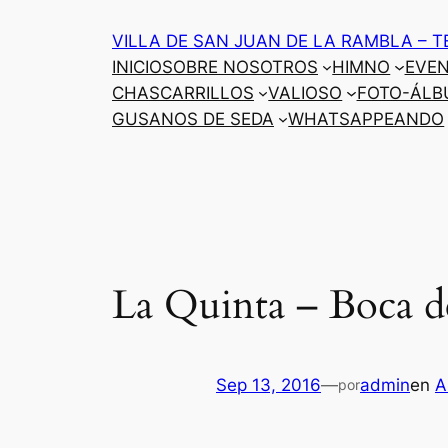
Saltar
VILLA DE SAN JUAN DE LA RAMBLA – T
al
INICIO
SOBRE NOSOTROS
HIMNO
EVE
contenido
CHASCARRILLOS
VALIOSO
FOTO-ÁLB
GUSANOS DE SEDA
WHATSAPPEANDO
La Quinta – Boca de
Sep 13, 2016
—
admin
en
A
por