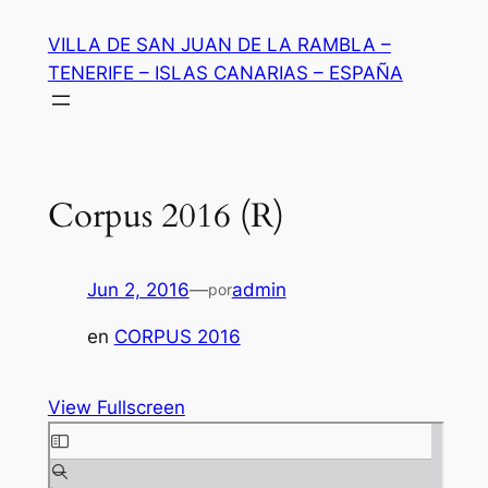
Saltar
VILLA DE SAN JUAN DE LA RAMBLA –
al
TENERIFE – ISLAS CANARIAS – ESPAÑA
contenido
Corpus 2016 (R)
Jun 2, 2016
—
admin
por
en
CORPUS 2016
View Fullscreen
Saltar
al