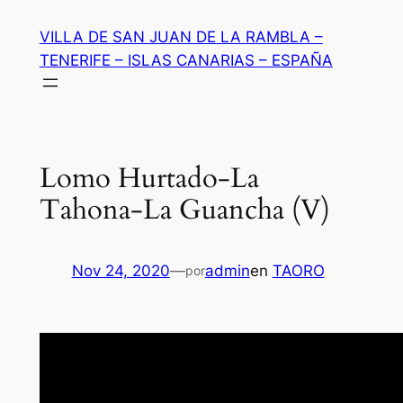
Saltar
VILLA DE SAN JUAN DE LA RAMBLA –
al
TENERIFE – ISLAS CANARIAS – ESPAÑA
contenido
Lomo Hurtado-La
Tahona-La Guancha (V)
Nov 24, 2020
—
admin
en
TAORO
por