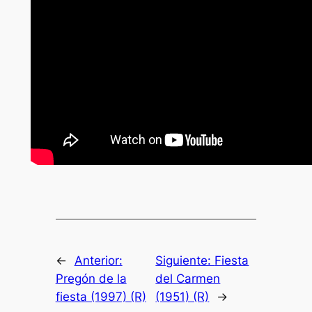
←
Anterior:
Siguiente:
Fiesta
Pregón de la
del Carmen
fiesta (1997) (R)
(1951) (R)
→