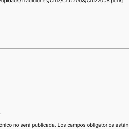
t/uploads/Tradiciones/Cruz/Cruz2008/Cruz2008.pdf»]
a
rónico no será publicada.
Los campos obligatorios está