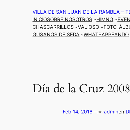
Saltar
VILLA DE SAN JUAN DE LA RAMBLA – T
al
INICIO
SOBRE NOSOTROS
HIMNO
EVE
contenido
CHASCARRILLOS
VALIOSO
FOTO-ÁLB
GUSANOS DE SEDA
WHATSAPPEANDO
Día de la Cruz 2008
Feb 14, 2016
—
admin
en
D
por