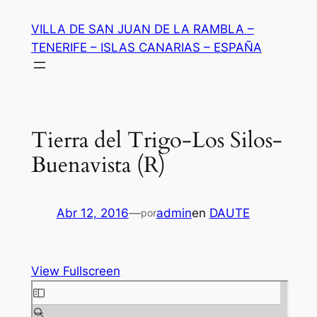
Saltar
VILLA DE SAN JUAN DE LA RAMBLA –
al
TENERIFE – ISLAS CANARIAS – ESPAÑA
contenido
Tierra del Trigo-Los Silos-
Buenavista (R)
Abr 12, 2016
—
admin
en
DAUTE
por
View Fullscreen
Saltar
al