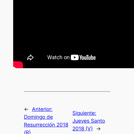
←
Anterior:
Siguiente:
Domingo de
Jueves Santo
Resurrección 2018
2018 (V)
→
(R)